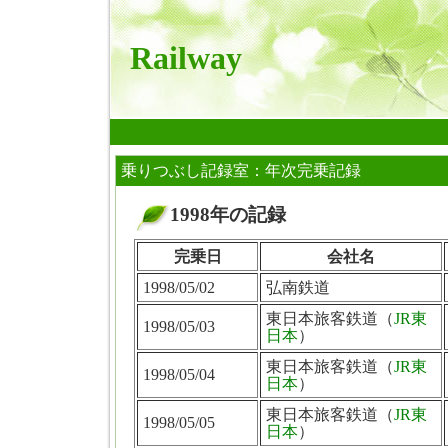
Railway
乗りつぶし記録室：年次完乗記録
1998年の記録
■
完乗日
会社名
1998/05/02
弘南鉄道
東日本旅客鉄道（
JR東
1998/05/03
日本
）
東日本旅客鉄道（
JR東
1998/05/04
日本
）
東日本旅客鉄道（
JR東
1998/05/05
日本
）