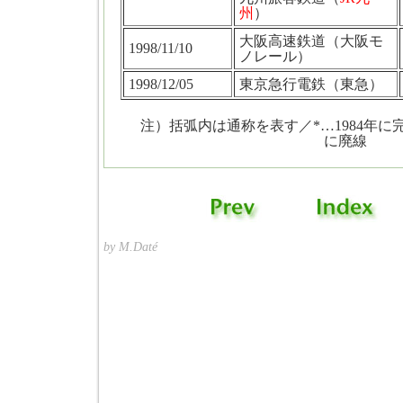
州
）
大阪高速鉄道（大阪モ
1998/11/10
ノレール）
1998/12/05
東京急行電鉄（東急）
注）括弧内は通称を表す／*…1984年
に廃線
by M.Daté