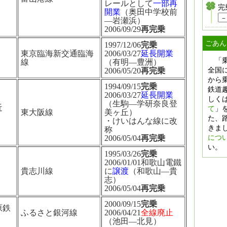
レールとして
一部再
完
開業
（奥田中学校前
―岩瀬浜）
2006/09/29
再完乗
ごあん
1997/12/06
完乗
東京臨海新交通臨海
2006/03/27
延長開業
「
線
（有明―豊洲）
全国
2006/05/20
再完乗
から
1994/09/15
完乗
鉄道
2006/03/27
延長開業
しく
（生駒―学研奈良登
近
て
」
東大阪線
美ヶ丘）
た、
・けいはんな線に改
きま
称
につ
2006/05/04
再完乗
い。
1995/03/26
完乗
2006/01/01和歌山電鐵
貴志川線
に
譲渡
（和歌山―貴
志）
2006/05/04
再完乗
2000/09/15
完乗
原鉄
ふるさと銀河線
2006/04/21
全線廃止
（池田―北見）