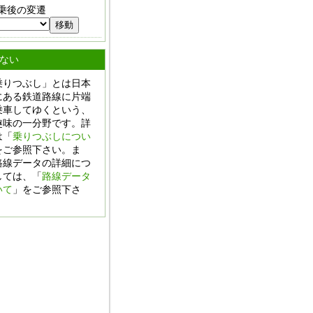
乗後の変遷
ない
乗りつぶし」とは日本
にある鉄道路線に片端
乗車してゆくという、
趣味の一分野です。詳
は「
乗りつぶしについ
をご参照下さい。ま
路線データの詳細につ
しては、「
路線データ
いて
」をご参照下さ