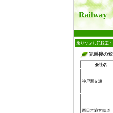
Railway
乗りつぶし記録室：
完乗後の変遷
■
会社名
神戸新交通
西日本旅客鉄道