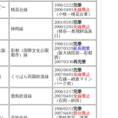
1996/12/22
完乗
ピー
桃花台線
2006/10/01
全線廃止
（小牧～桃花台東）
2001/05/03
完乗
2006/12/01
全線廃止
神岡線
（猪谷―奥飛騨温泉
口）
1998/11/10
完乗
2007/03/19
延長開業
大阪
彩都（国際文化公園
（阪大病院前―彩都
都市）線
西）
2007/03/30
再完乗
2002/06/03
完乗
2007/04/01
全線廃止
道
くりはら田園鉄道線
（石越―細倉マイン
パーク前）
2006/12/17
完乗
鹿島鉄道線
2007/04/01
全線廃止
（石岡―鉾田）
1996/02/11
完乗
2007/04/01
部分廃止
鉄）
宮地岳線
（西鉄新宮―津屋