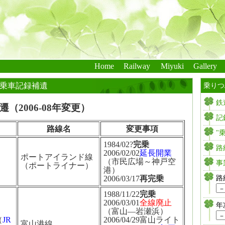
Home
Railway
Miyuki
Gallery
乗車記録補遺
乗りつ
鉄
（2006-08年変更）
記
路線名
変更事項
"
1984/02?
完乗
路
2006/02/02
延長開業
ポートアイランド線
（市民広場～神戸空
事
（ポートライナー）
港）
路
2006/03/17
再完乗
1988/11/22
完乗
2006/03/01
全線廃止
年
（富山―岩瀬浜）
（
JR
2006/04/29富山ライト
富山港線