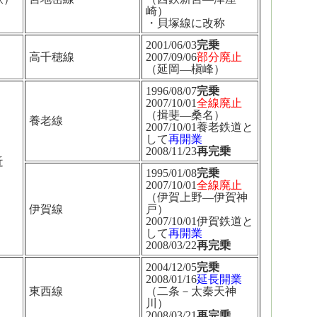
崎）
・貝塚線に改称
2001/06/03
完乗
高千穂線
2007/09/06
部分廃止
（延岡―槇峰）
1996/08/07
完乗
2007/10/01
全線廃止
（揖斐―桑名）
養老線
2007/10/01養老鉄道と
して
再開業
2008/11/23
再完乗
近
1995/01/08
完乗
2007/10/01
全線廃止
（伊賀上野―伊賀神
伊賀線
戸）
2007/10/01伊賀鉄道と
して
再開業
2008/03/22
再完乗
2004/12/05
完乗
2008/01/16
延長開業
東西線
（二条－太秦天神
川）
2008/03/21
再完乗