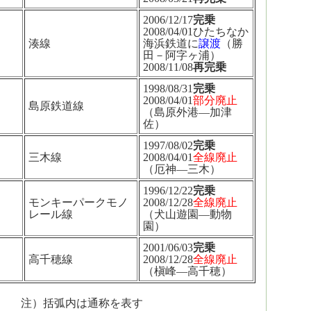
2006/12/17
完乗
2008/04/01ひたちなか
湊線
海浜鉄道に
譲渡
（勝
田－阿字ヶ浦）
2008/11/08
再完乗
1998/08/31
完乗
2008/04/01
部分廃止
島原鉄道線
（島原外港―加津
佐）
1997/08/02
完乗
三木線
2008/04/01
全線廃止
（厄神―三木）
1996/12/22
完乗
モンキーパークモノ
2008/12/28
全線廃止
レール線
（犬山遊園―動物
園）
2001/06/03
完乗
高千穂線
2008/12/28
全線廃止
（槇峰―高千穂）
注）括弧内は通称を表す