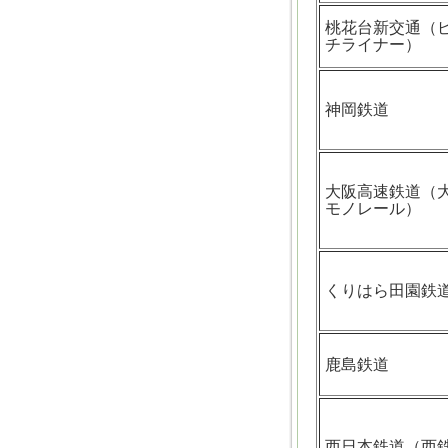
桃花台新交通（
チライナー）
神岡鉄道
大阪高速鉄道（
モノレール）
くりはら田園鉄
鹿島鉄道
西日本鉄道（西