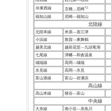
*2
JR東西線
京橋…尼崎
福知山線
尼崎―福知山
北陸線
北陸本線
米原―直江津
小浜線
敦賀―東舞鶴
越美北線
越前花堂―九頭竜湖
七尾線
津幡―和倉温泉
城端線
高岡―城端
氷見線
高岡―氷見
富山港線
富山―岩瀬浜
高山線
高山本線
猪谷―富山
中央線
大糸線
南小谷―糸魚川