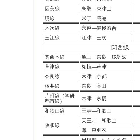
因美線
鳥取―東津山
境線
米子―境港
木次線
宍道―備後落合
三江線
江津―三次
関西線
関西本線
亀山―奈良―JR難波
草津線
柘植―草津
奈良線
木津―京都
桜井線
奈良―高田
片町線（学研
木津―京橋
都市線）
和歌山線
王寺―和歌山
天王寺―和歌山
阪和線
鳳―東羽衣
日根野―りんくうタ