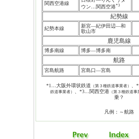
関西空港線
*3
ウン…関西空港
紀勢線
新宮―紀伊田辺―和
紀勢本線
歌山市
鹿児島線
博多南線
博多―博多南
航路
宮島航路
宮島口―宮島
*1…大阪外環状鉄道
、
（第３種鉄道事業者）
、*3…関西空港
鉄道事業者）
（第３種鉄道事
乗？
凡例：～航路