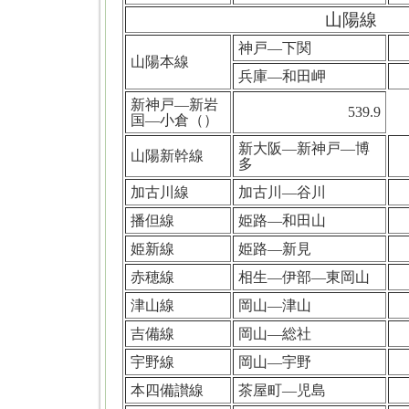
山陽線
神戸―下関
山陽本線
兵庫―和田岬
新神戸―新岩
539.9
国―小倉（）
新大阪―新神戸―博
山陽新幹線
多
加古川線
加古川―谷川
播但線
姫路―和田山
姫新線
姫路―新見
赤穂線
相生―伊部―東岡山
津山線
岡山―津山
吉備線
岡山―総社
宇野線
岡山―宇野
本四備讃線
茶屋町―児島