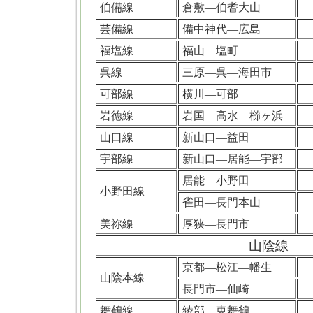
伯備線
倉敷―伯耆大山
芸備線
備中神代―広島
福塩線
福山―塩町
呉線
三原―呉―海田市
可部線
横川―可部
岩徳線
岩国―高水―櫛ヶ浜
山口線
新山口―益田
宇部線
新山口―居能―宇部
居能―小野田
小野田線
雀田―長門本山
美祢線
厚狭―長門市
山陰線
京都―松江―幡生
山陰本線
長門市―仙崎
舞鶴線
綾部―東舞鶴