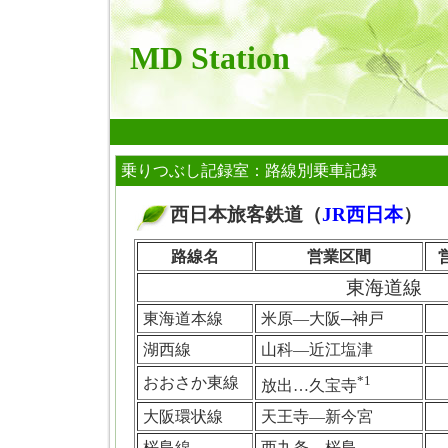
MD Station
乗りつぶし記録室：路線別乗車記録
西日本旅客鉄道（
JR西日本
）
■
路線名
営業区間
東海道線
東海道本線
米原―大阪─神戸
湖西線
山科―近江塩津
*1
おおさか東線
放出…久宝寺
大阪環状線
天王寺―新今宮
桜島線
西九条―桜島